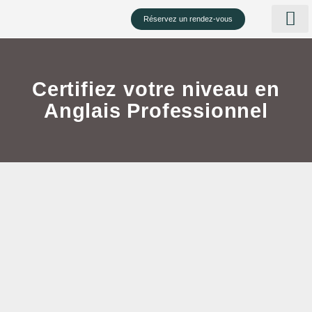
Réservez un rendez-vous
Notre éq
Atelier découverte 
Certifiez votre niveau en
Anglais Professionnel